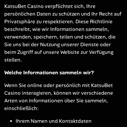
KatsuBet Casino verpflichtet sich, Ihre
persönlichen Daten zu schützen und Ihr Recht auf
Privatsphäre zu respektieren. Diese Richtlinie
beschreibt, wie wir Informationen sammeln,
verwenden, speichern, teilen und schützen, die
Sie uns bei der Nutzung unserer Dienste oder
beim Zugriff auf unsere Website zur Verfügung
stellen.
Welche Informationen sammeln wir?
Wenn Sie online oder persönlich mit KatsuBet
Casino interagieren, können wir verschiedene
Arten von Informationen über Sie sammeln,
einschließlich:
Ihrem Namen und Kontaktdaten