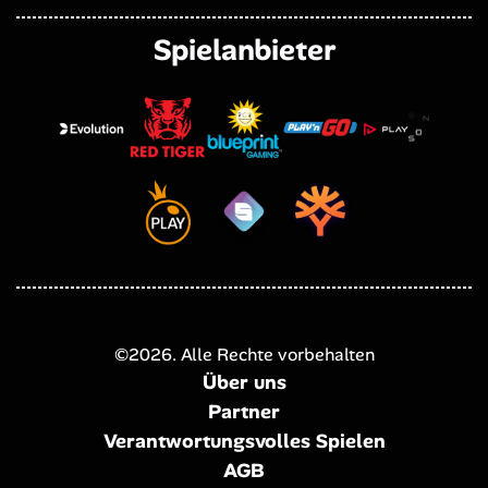
Spielanbieter
©
2026
. Alle Rechte vorbehalten
Über uns
Partner
Verantwortungsvolles Spielen
AGB