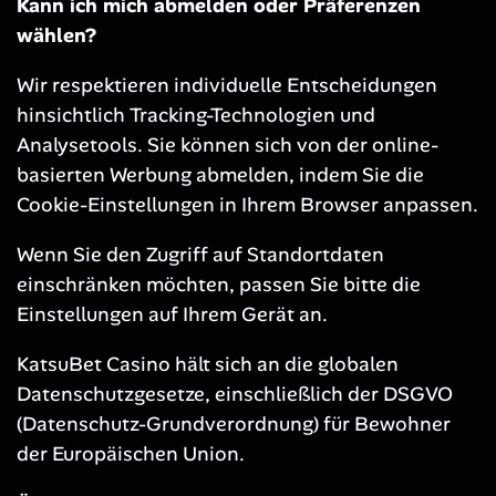
Kann ich mich abmelden oder Präferenzen
wählen?
Wir respektieren individuelle Entscheidungen
hinsichtlich Tracking-Technologien und
Analysetools. Sie können sich von der online-
basierten Werbung abmelden, indem Sie die
Cookie-Einstellungen in Ihrem Browser anpassen.
Wenn Sie den Zugriff auf Standortdaten
einschränken möchten, passen Sie bitte die
Einstellungen auf Ihrem Gerät an.
KatsuBet Casino hält sich an die globalen
Datenschutzgesetze, einschließlich der DSGVO
(Datenschutz-Grundverordnung) für Bewohner
der Europäischen Union.