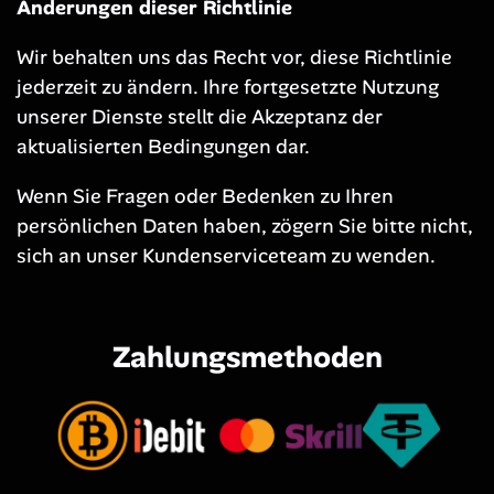
Änderungen dieser Richtlinie
Wir behalten uns das Recht vor, diese Richtlinie
jederzeit zu ändern. Ihre fortgesetzte Nutzung
unserer Dienste stellt die Akzeptanz der
aktualisierten Bedingungen dar.
Wenn Sie Fragen oder Bedenken zu Ihren
persönlichen Daten haben, zögern Sie bitte nicht,
sich an unser Kundenserviceteam zu wenden.
Zahlungsmethoden