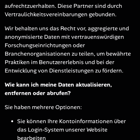
aufrechtzuerhalten. Diese Partner sind durch
Vertraulichkeitsvereinbarungen gebunden.
Wir behalten uns das Recht vor, aggregierte und
anonymisierte Daten mit vertrauenswürdigen
Forschungseinrichtungen oder
Branchenorganisationen zu teilen, um bewährte
Praktiken im Benutzererlebnis und bei der
Entwicklung von Dienstleistungen zu fördern.
Wie kann ich meine Daten aktualisieren,
entfernen oder abrufen?
Sie haben mehrere Optionen:
Sie können Ihre Kontoinformationen über
das Login-System unserer Website
bearbeiten