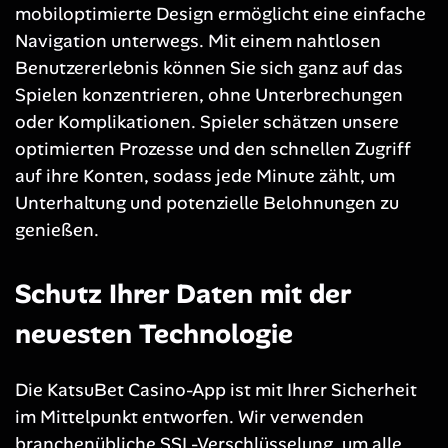
mobiloptimierte Design ermöglicht eine einfache
Navigation unterwegs. Mit einem nahtlosen
Benutzererlebnis können Sie sich ganz auf das
Spielen konzentrieren, ohne Unterbrechungen
oder Komplikationen. Spieler schätzen unsere
optimierten Prozesse und den schnellen Zugriff
auf ihre Konten, sodass jede Minute zählt, um
Unterhaltung und potenzielle Belohnungen zu
genießen.
Schutz Ihrer Daten mit der
neuesten Technologie
Die KatsuBet Casino-App ist mit Ihrer Sicherheit
im Mittelpunkt entworfen. Wir verwenden
branchenübliche SSL-Verschlüsselung, um alle