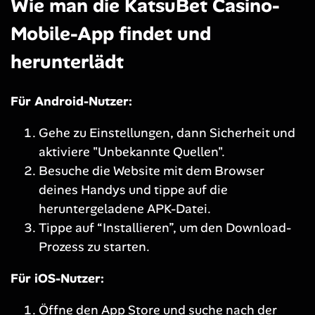
Wie man die KatsuBet Casino-
Mobile-App findet und
herunterlädt
Für Android-Nutzer:
Gehe zu Einstellungen, dann Sicherheit und
aktiviere "Unbekannte Quellen".
Besuche die Website mit dem Browser
deines Handys und tippe auf die
heruntergeladene APK-Datei.
Tippe auf “Installieren”, um den Download-
Prozess zu starten.
Für iOS-Nutzer:
Öffne den App Store und suche nach der