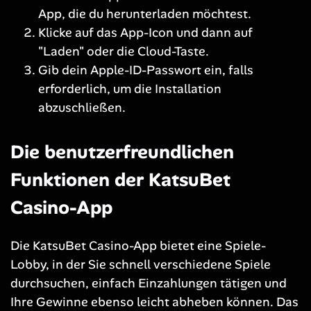
App, die du herunterladen möchtest.
Klicke auf das App-Icon und dann auf
"Laden" oder die Cloud-Taste.
Gib dein Apple-ID-Passwort ein, falls
erforderlich, um die Installation
abzuschließen.
Die benutzerfreundlichen
Funktionen der KatsuBet
Casino-App
Die KatsuBet Casino-App bietet eine Spiele-
Lobby, in der Sie schnell verschiedene Spiele
durchsuchen, einfach Einzahlungen tätigen und
Ihre Gewinne ebenso leicht abheben können. Das