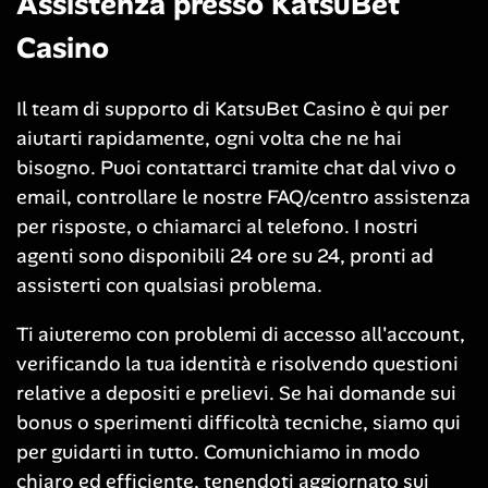
Assistenza presso KatsuBet
Casino
Il team di supporto di KatsuBet Casino è qui per
aiutarti rapidamente, ogni volta che ne hai
bisogno. Puoi contattarci tramite chat dal vivo o
email, controllare le nostre FAQ/centro assistenza
per risposte, o chiamarci al telefono. I nostri
agenti sono disponibili 24 ore su 24, pronti ad
assisterti con qualsiasi problema.
Ti aiuteremo con problemi di accesso all'account,
verificando la tua identità e risolvendo questioni
relative a depositi e prelievi. Se hai domande sui
bonus o sperimenti difficoltà tecniche, siamo qui
per guidarti in tutto. Comunichiamo in modo
chiaro ed efficiente, tenendoti aggiornato sui