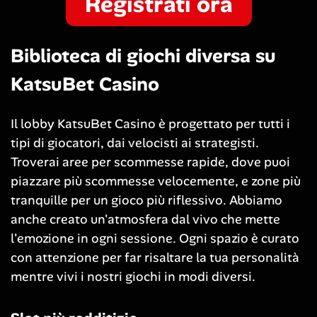
Registrati ora
Biblioteca di giochi diversa su
KatsuBet Casino
Il lobby KatsuBet Casino è progettato per tutti i
tipi di giocatori, dai velocisti ai strategisti.
Troverai aree per scommesse rapide, dove puoi
piazzare più scommesse velocemente, e zone più
tranquille per un gioco più riflessivo. Abbiamo
anche creato un'atmosfera dal vivo che mette
l'emozione in ogni sessione. Ogni spazio è curato
con attenzione per far risaltare la tua personalità
mentre vivi i nostri giochi in modi diversi.