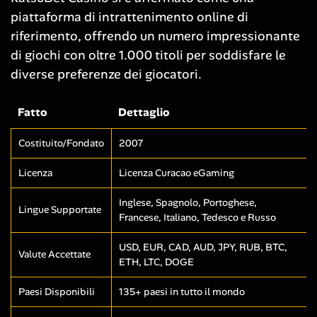
piattaforma di intrattenimento online di
riferimento, offrendo un numero impressionante
di giochi con oltre 1.000 titoli per soddisfare le
diverse preferenze dei giocatori.
Fatto
Dettaglio
Costituito/Fondato
2007
Licenza
Licenza Curacao eGaming
Inglese, Spagnolo, Portoghese,
Lingue Supportate
Francese, Italiano, Tedesco e Russo
USD, EUR, CAD, AUD, JPY, RUB, BTC,
Valute Accettate
ETH, LTC, DOGE
Paesi Disponibili
135+ paesi in tutto il mondo