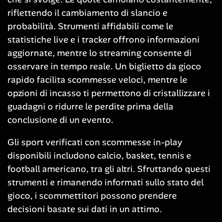
riflettendo il cambiamento di slancio e
probabilità. Strumenti affidabili come le
statistiche live e i tracker offrono informazioni
aggiornate, mentre lo streaming consente di
osservare in tempo reale. Un biglietto da gioco
rapido facilita scommesse veloci, mentre le
opzioni di incasso ti permettono di cristallizzare i
guadagni o ridurre le perdite prima della
conclusione di un evento.
Gli sport verificati con scommesse in-play
disponibili includono calcio, basket, tennis e
football americano, tra gli altri. Sfruttando questi
strumenti e rimanendo informati sullo stato del
gioco, i scommettitori possono prendere
decisioni basate sui dati in un attimo.