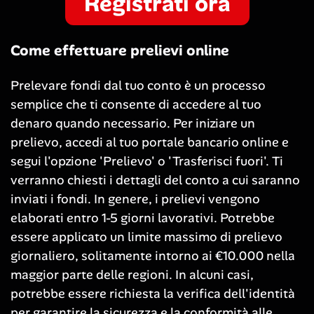
Registrati ora
Come effettuare prelievi online
Prelevare fondi dal tuo conto è un processo
semplice che ti consente di accedere al tuo
denaro quando necessario. Per iniziare un
prelievo, accedi al tuo portale bancario online e
segui l'opzione 'Prelievo' o 'Trasferisci fuori'. Ti
verranno chiesti i dettagli del conto a cui saranno
inviati i fondi. In genere, i prelievi vengono
elaborati entro 1-5 giorni lavorativi. Potrebbe
essere applicato un limite massimo di prelievo
giornaliero, solitamente intorno ai €10.000 nella
maggior parte delle regioni. In alcuni casi,
potrebbe essere richiesta la verifica dell'identità
per garantire la sicurezza e la conformità alle