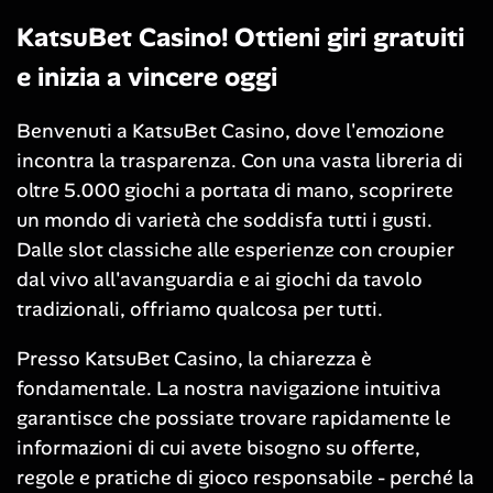
KatsuBet Casino! Ottieni giri gratuiti
e inizia a vincere oggi
Benvenuti a KatsuBet Casino, dove l'emozione
incontra la trasparenza. Con una vasta libreria di
oltre 5.000 giochi a portata di mano, scoprirete
un mondo di varietà che soddisfa tutti i gusti.
Dalle slot classiche alle esperienze con croupier
dal vivo all'avanguardia e ai giochi da tavolo
tradizionali, offriamo qualcosa per tutti.
Presso KatsuBet Casino, la chiarezza è
fondamentale. La nostra navigazione intuitiva
garantisce che possiate trovare rapidamente le
informazioni di cui avete bisogno su offerte,
regole e pratiche di gioco responsabile - perché la