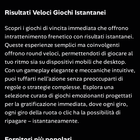
Risultati Veloci Giochi Istantanei
Scopri i giochi di vincita immediata che offrono
intrattenimento frenetico con risultati istantanei.
Queste esperienze semplici ma coinvolgenti
offrono round veloci, permettendoti di giocare al
tuo ritmo sia su dispositivi mobili che desktop.
Con un gameplay elegante e meccaniche intuitive,
puoi tuffarti nell'azione senza preoccuparti di
regole o strategie complesse. Esplora una
selezione curata di giochi emozionanti progettati
per la gratificazione immediata, dove ogni giro,
ogni giro della ruota o clic ha la possibilità di
ripagare – istantaneamente.
Fornitori più popolari