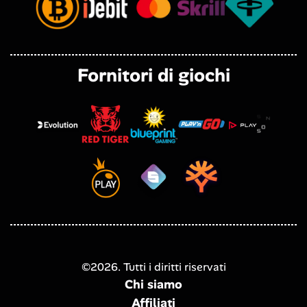
Fornitori di giochi
©
2026
. Tutti i diritti riservati
Chi siamo
Affiliati