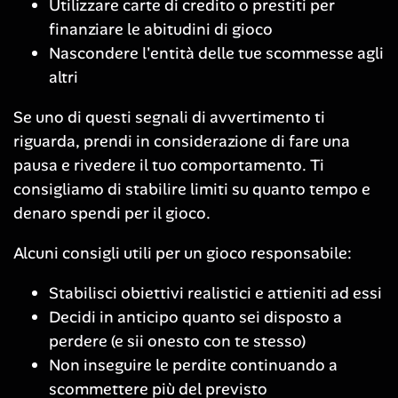
Utilizzare carte di credito o prestiti per
finanziare le abitudini di gioco
Nascondere l'entità delle tue scommesse agli
altri
Se uno di questi segnali di avvertimento ti
riguarda, prendi in considerazione di fare una
pausa e rivedere il tuo comportamento. Ti
consigliamo di stabilire limiti su quanto tempo e
denaro spendi per il gioco.
Alcuni consigli utili per un gioco responsabile:
Stabilisci obiettivi realistici e attieniti ad essi
Decidi in anticipo quanto sei disposto a
perdere (e sii onesto con te stesso)
Non inseguire le perdite continuando a
scommettere più del previsto