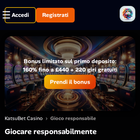
Accedi
Registrati
Bonus limitato sul primo deposito:
160% fino a £440 + 220 giri gratuiti
Prendi il bonus
›
KatsuBet Casino
Gioco responsabile
Giocare responsabilmente