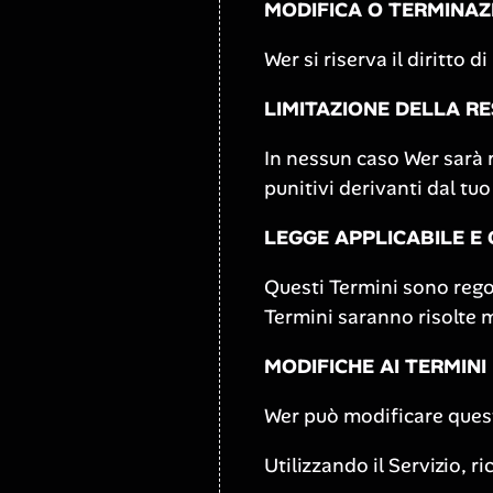
MODIFICA O TERMINAZ
Wer si riserva il diritto 
LIMITAZIONE DELLA R
In nessun caso Wer sarà re
punitivi derivanti dal tuo 
LEGGE APPLICABILE E 
Questi Termini sono regol
Termini saranno risolte 
MODIFICHE AI TERMINI
Wer può modificare quest
Utilizzando il Servizio, r