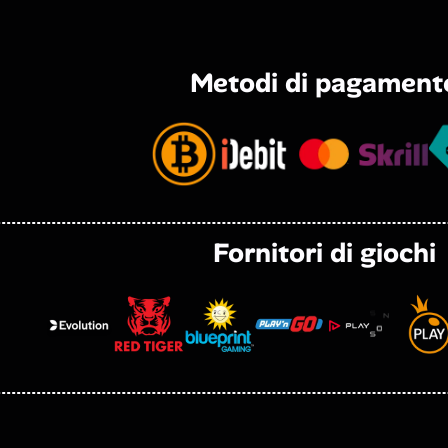
Metodi di pagament
Fornitori di giochi