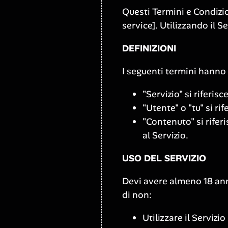
Questi Termini e Condizio
service]. Utilizzando il S
DEFINIZIONI
I seguenti termini hanno i
"Servizio" si riferis
"Utente" o "tu" si rif
"Contenuto" si riferi
al Servizio.
USO DEL SERVIZIO
Devi avere almeno 18 anni 
di non:
Utilizzare il Serviz