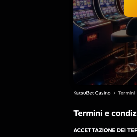
›
KatsuBet Casino
Termini
Termini e condiz
ACCETTAZIONE DEI TE