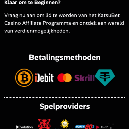
Klaar om te Beginnen?
Vraag nu aan om lid te worden van het KatsuBet
Casino Affiliate Programma en ontdek een wereld
van verdienmogelijkheden.
Betalingsmethoden
Spelproviders