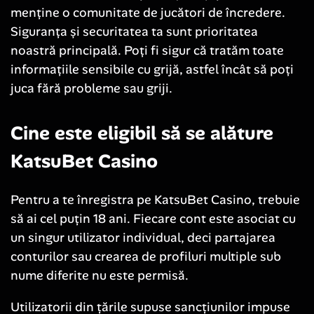
menține o comunitate de jucători de încredere.
Siguranța și securitatea ta sunt prioritatea
noastră principală. Poți fi sigur că tratăm toate
informațiile sensibile cu grijă, astfel încât să poți
juca fără probleme sau griji.
Cine este eligibil să se alăture
KatsuBet Casino
Pentru a te înregistra pe KatsuBet Casino, trebuie
să ai cel puțin 18 ani. Fiecare cont este asociat cu
un singur utilizator individual, deci partajarea
conturilor sau crearea de profiluri multiple sub
nume diferite nu este permisă.
Utilizatorii din țările supuse sancțiunilor impuse