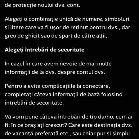
de protecție noului dvs. cont.
Alegeți o combinație unică de numere, simboluri
și litere care va fi ușor de reținut pentru dvs., dar
greu de ghicit sau de spart de către alții.
Alegeți întrebări de securitate
În cazul în care avem nevoie de mai multe
informații de la dvs. despre contul dvs.
Pentru a evita complicațiile la conectare,
completați câteva informații de bază folosind
întrebări de securitate.
Vă vom pune câteva întrebări de tip da/nu, cum ar
fi: în ce oraș ați crescut? Care este destinația dvs.
de vacanță preferată etc., sau chiar pur și simplu