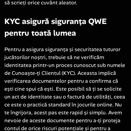
să scrieți orice cuvânt aleator.
KYC asigură siguranța QWE
pentru toată lumea
Pentru a asigura siguranța și securitatea tuturor
jucătorilor noștri, trebuie să ne verificăm
identitatea printr-un proces cunoscut sub numele
de Cunoaște-ți Clientul (KYC). Aceasta implică
verificarea documentelor pentru a confirma că
ești cine spui că ești. Este posibil să ți se solicite
un act de identitate sau o factură de utilități, ceea
ce este o practică standard în jocurile online. Nu
te îngrijora, acest pas este rapid și simplu. Avem
nevoie de aceste documente pentru a-ți proteja
contul de orice riscuri potențiale și pentru a