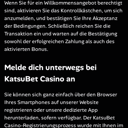
Wenn Sie für ein Willkommensangebot berechtigt
sind, aktivieren Sie das Kontrollkästchen, um sich
anzumelden, und bestätigen Sie Ihre Akzeptanz
der Bedingungen. Schließlich reichen Sie die
Transaktion ein und warten auf die Bestätigung
sowohl der erfolgreichen Zahlung als auch des
aktivierten Bonus.
Melde dich unterwegs bei
KatsuBet Casino an
Sie können sich ganz einfach über den Browser
Ihres Smartphones auf unserer Website
registrieren oder unsere dedizierte App
herunterladen, sofern verfügbar. Der KatsuBet
Casino-Registrierungsprozess wurde mit Ihnen im