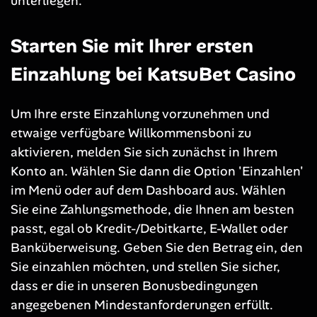
unterliegen.
Starten Sie mit Ihrer ersten
Einzahlung bei KatsuBet Casino
Um Ihre erste Einzahlung vorzunehmen und
etwaige verfügbare Willkommensboni zu
aktivieren, melden Sie sich zunächst in Ihrem
Konto an. Wählen Sie dann die Option 'Einzahlen'
im Menü oder auf dem Dashboard aus. Wählen
Sie eine Zahlungsmethode, die Ihnen am besten
passt, egal ob Kredit-/Debitkarte, E-Wallet oder
Banküberweisung. Geben Sie den Betrag ein, den
Sie einzahlen möchten, und stellen Sie sicher,
dass er die in unseren Bonusbedingungen
angegebenen Mindestanforderungen erfüllt.