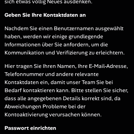
sich etwas völlig Neues ausdenken.
Geben Sie Ihre Kontaktdaten an
Nachdem Sie einen Benutzernamen ausgewählt
haben, werden wir einige grundlegende
Informationen über Sie anfordern, um die
Kommunikation und Verifizierung zu erleichtern.
Hier tragen Sie Ihren Namen, Ihre E-Mail-Adresse,
Telefonnummer und andere relevante
Kontaktdaten ein, damit unser Team Sie bei
Bedarf kontaktieren kann. Bitte stellen Sie sicher,
dass alle angegebenen Details korrekt sind, da
Abweichungen Probleme bei der
Kontoaktivierung verursachen können.
Passwort einrichten