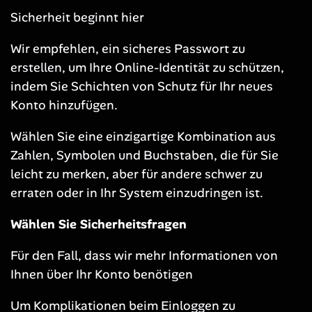
Sicherheit beginnt hier
Wir empfehlen, ein sicheres Passwort zu
erstellen, um Ihre Online-Identität zu schützen,
indem Sie Schichten von Schutz für Ihr neues
Konto hinzufügen.
Wählen Sie eine einzigartige Kombination aus
Zahlen, Symbolen und Buchstaben, die für Sie
leicht zu merken, aber für andere schwer zu
erraten oder in Ihr System einzudringen ist.
Wählen Sie Sicherheitsfragen
Für den Fall, dass wir mehr Informationen von
Ihnen über Ihr Konto benötigen
Um Komplikationen beim Einloggen zu