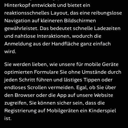
Hinterkopf entwickelt und bietet ein
reaktionsschnelles Layout, das eine reibungslose
Navigation auf kleineren Bildschirmen
gewährleistet. Das bedeutet schnelle Ladezeiten
und nahtlose Interaktionen, wodurch die
Anmeldung aus der Handfläche ganz einfach
wird.
Sie werden lieben, wie unsere für mobile Geräte
optimierten Formulare Sie ohne Umstände durch
jeden Schritt führen und lästiges Tippen oder
endloses Scrollen vermeiden. Egal, ob Sie über
den Browser oder die App auf unsere Website
zugreifen, Sie können sicher sein, dass die
Registrierung auf Mobilgeräten ein Kinderspiel
ist.