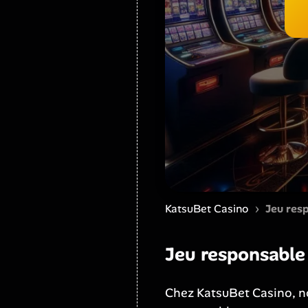
›
KatsuBet Casino
Jeu res
Jeu responsable
Chez KatsuBet Casino, no