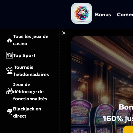
Bonus
Comme
Tous les jeux de
🔥
casino
🆕
Top Sport
Tournois
🏆
hebdomadaires
Jeux de
🎁
déblocage de
fonctionnalités
Bon
Blackjack en
🎥
direct
160% ju