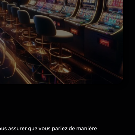
ous assurer que vous pariez de manière