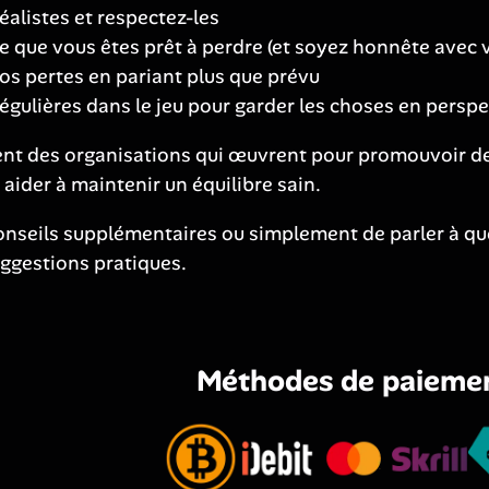
réalistes et respectez-les
ce que vous êtes prêt à perdre (et soyez honnête ave
os pertes en pariant plus que prévu
égulières dans le jeu pour garder les choses en perspe
 des organisations qui œuvrent pour promouvoir des p
aider à maintenir un équilibre sain.
conseils supplémentaires ou simplement de parler à q
uggestions pratiques.
Méthodes de paieme