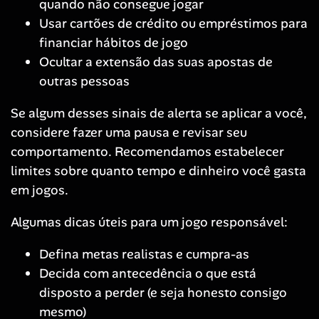
quando não consegue jogar
Usar cartões de crédito ou empréstimos para
financiar hábitos de jogo
Ocultar a extensão das suas apostas de
outras pessoas
Se algum desses sinais de alerta se aplicar a você,
considere fazer uma pausa e revisar seu
comportamento. Recomendamos estabelecer
limites sobre quanto tempo e dinheiro você gasta
em jogos.
Algumas dicas úteis para um jogo responsável:
Defina metas realistas e cumpra-as
Decida com antecedência o que está
disposto a perder (e seja honesto consigo
mesmo)