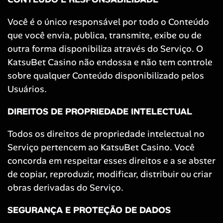
Você é o único responsável por todo o Conteúdo
que você envia, publica, transmite, exibe ou de
outra forma disponibiliza através do Serviço. O
KatsuBet Casino não endossa e não tem controle
sobre qualquer Conteúdo disponibilizado pelos
Usuários.
DIREITOS DE PROPRIEDADE INTELECTUAL
Todos os direitos de propriedade intelectual no
Serviço pertencem ao KatsuBet Casino. Você
concorda em respeitar esses direitos e a se abster
de copiar, reproduzir, modificar, distribuir ou criar
obras derivadas do Serviço.
SEGURANÇA E PROTEÇÃO DE DADOS