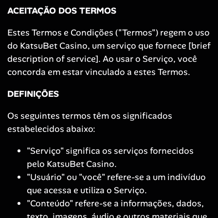
ACEITAÇÃO DOS TERMOS
Estes Termos e Condições ("Termos") regem o uso
do KatsuBet Casino, um serviço que fornece [brief
description of service]. Ao usar o Serviço, você
concorda em estar vinculado a estes Termos.
DEFINIÇÕES
Os seguintes termos têm os significados
estabelecidos abaixo:
"Serviço" significa os serviços fornecidos
pelo KatsuBet Casino.
"Usuário" ou "você" refere-se a um indivíduo
que acessa e utiliza o Serviço.
"Conteúdo" refere-se a informações, dados,
texto, imagens, áudio e outros materiais que